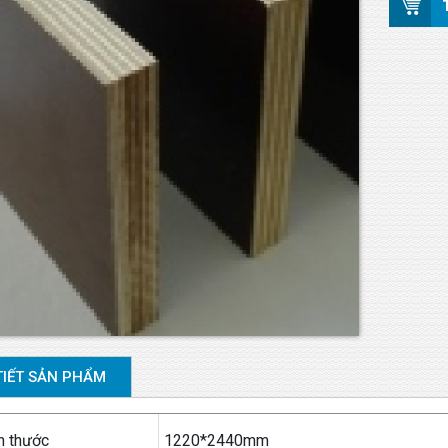
TIẾT SẢN PHẨM
h thước
1220*2440mm