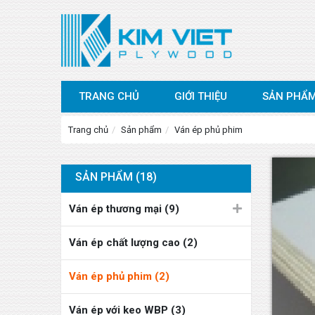
TRANG CHỦ
GIỚI THIỆU
SẢN PHẨ
Trang chủ
Sản phẩm
Ván ép phủ phim
SẢN PHẨM (18)
Ván ép thương mại (9)
Ván ép chất lượng cao (2)
Ván ép phủ phim (2)
Ván ép với keo WBP (3)