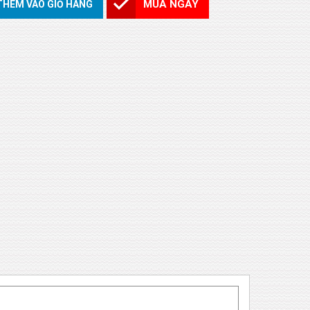
MUA NGAY
THÊM VÀO GIỎ HÀNG