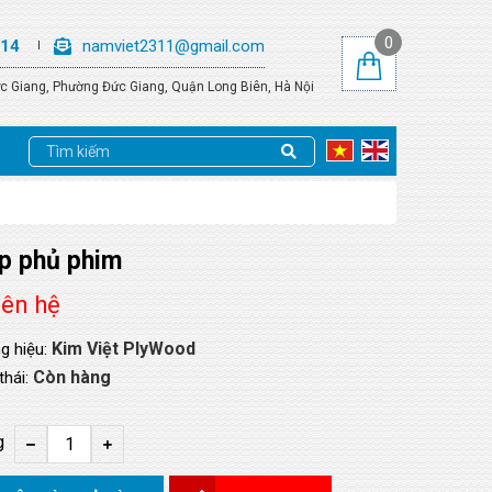
0
614
namviet2311@gmail.com
c Giang, Phường Đức Giang, Quận Long Biên, Hà Nội
p phủ phim
iên hệ
Kim Việt PlyWood
g hiệu:
Còn hàng
thái:
g