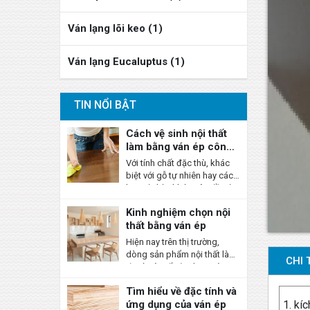
Ván lạng lõi keo (1)
Ván lạng Eucaluptus (1)
TIN NỔI BẬT
Cách vệ sinh nội thất
làm bằng ván ép công
nghiệp
Với tính chất đặc thù, khác
biệt với gỗ tự nhiên hay các
loại vật liệu khác nên đồ nội
thất làm từ ván ép công
Kinh nghiệm chọn nội
nghiệp cần có cách vệ sinh
thất bằng ván ép
riêng, nhằm đảm bảo phù
hợp và mang lại hiệu quả
Hiện nay trên thị trường,
cao nhất mà vẫn an toàn cho
dòng sản phẩm nội thất làm
CHI 
tuổi thọ sử dụng.
từ ván ép rất đa dạng và
mẫu mã, bề ngoài sang
Tìm hiểu về đặc tính và
trọng không kém gì so với
ứng dụng của ván ép
1.
kíc
gỗ tự nhiên, lại có giá thành