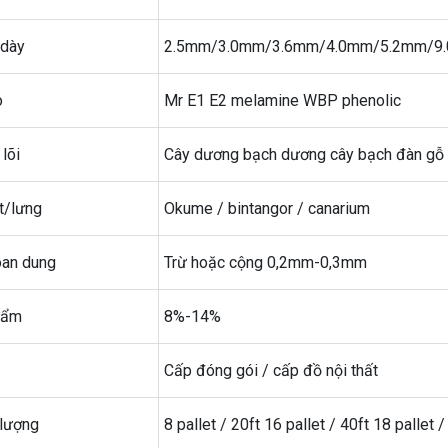
 dày
2.5mm/3.0mm/3.6mm/4.0mm/5.2mm
o
Mr E1 E2 melamine WBP phenolic
 lõi
Cây dương bạch dương cây bạch đàn gỗ
t/lưng
Okume / bintangor / canarium
oan dung
Trừ hoặc cộng 0,2mm-0,3mm
 ẩm
8%-14%
Cấp đóng gói / cấp đồ nội thất
 lượng
8 pallet / 20ft 16 pallet / 40ft 18 pallet /