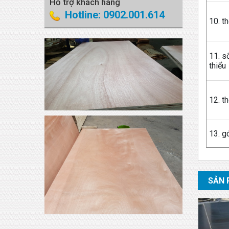
Hỗ trợ khách hàng
Hotline: 0902.001.614
10. t
11. s
thiểu
12. t
13. g
SẢN 