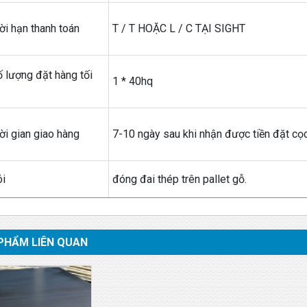
hời hạn thanh toán
T / T HOẶC L / C TẠI SIGHT
ố lượng đặt hàng tối
1 * 40hq
hời gian giao hàng
7-10 ngày sau khi nhận được tiền đặt cọc 
ói
đóng đai thép trên pallet gỗ.
PHẨM LIÊN QUAN