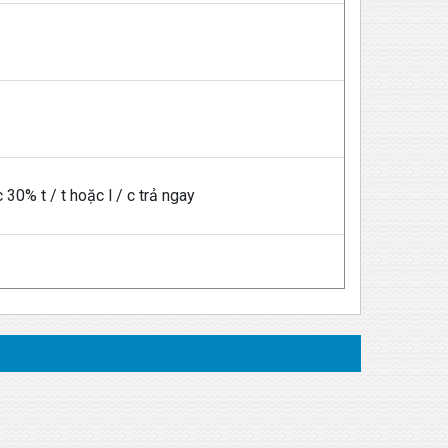
30% t / t hoặc l / c trả ngay