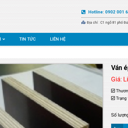
Hotline: 0902 001 
Địa chỉ :
C1 ngõ 81 phố Đứ
M
TIN TỨC
LIÊN HỆ
Ván é
Giá: L
Thươn
Trạng 
Số lượn